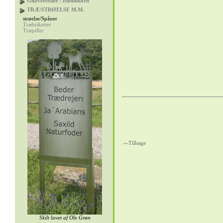
Gnaverfoder / Hønsekorn
TRÆ/STRØELSE M.M.
strøelse/Spåner
Træbriketter
Træpiller
«-Tilbage
Skilt lavet af
Ole Grøn