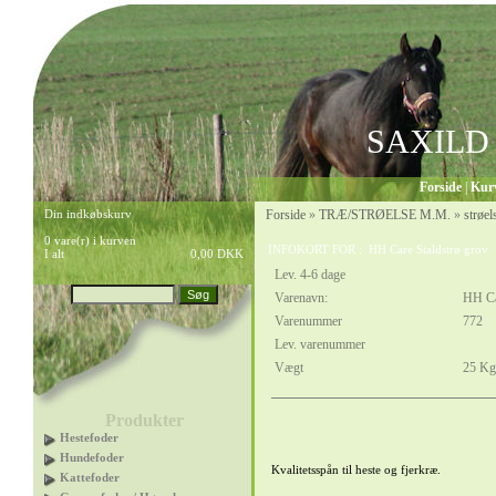
SAXILD
Forside
|
Kur
Din indkøbskurv
Forside
»
TRÆ/STRØELSE M.M.
»
strøel
0 vare(r) i kurven
INFOKORT FOR : HH Care Staldstrø grov
I alt
0,00 DKK
Lev. 4-6 dage
Varenavn:
HH Ca
Varenummer
772
Lev. varenummer
Vægt
25
Kg
Produkter
Hestefoder
Hundefoder
Kvalitetsspån til heste og fjerkræ.
Kattefoder