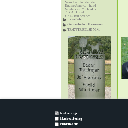
Sams Field hundefoder
Equine America - hund
Sønderskov Mølle olier
-TRM Tilskud
UNIQ Hundefoder
Kattefoder
Gnaverfoder / Hønsekorn
TRÆ/STRØELSE M.M.
Nødvendige
Markedsføring
Funktionelle