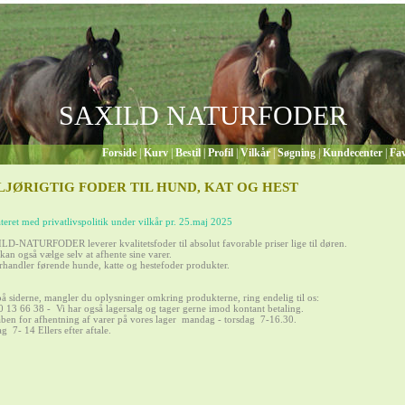
SAXILD NATURFODER
Forside
|
Kurv
|
Bestil
|
Profil
|
Vilkår
|
Søgning
|
Kundecenter
|
Fav
LJØRIGTIG FODER TIL HUND, KAT OG HEST
eret med privatlivspolitik under vilkår pr. 25.maj 2025
D-NATURFODER leverer kvalitetsfoder til absolut favorable priser lige til døren.
an også vælge selv at afhente sine varer.
rhandler førende hunde, katte og hestefoder produkter.
å siderne, mangler du oplysninger omkring produkterne, ring endelig til os:
20 13 66 38 - Vi har også lagersalg og tager gerne imod kontant betaling.
åben for afhentning af varer på vores lager mandag - torsdag 7-16.30.
g 7- 14 Ellers efter aftale.