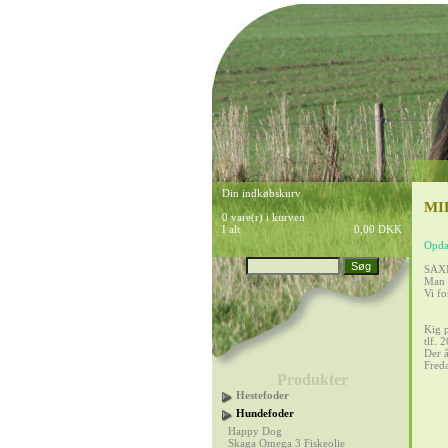
Din indkøbskurv
MI
0 vare(r) i kurven
I alt
0,00 DKK
Opdat
SAXIL
Man k
Vi fo
Kig p
tlf. 
Der 
Freda
Produkter
Hestefoder
Hundefoder
Happy Dog
Skaga Omega 3 Fiskeolie