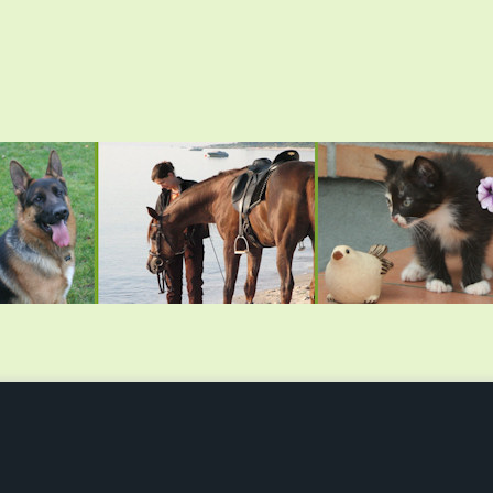
SAXILD-NATURFODER, Rudevej 51, Saxild, 8300 Odder, tlf.: 2013 6
Lageret har åben Mandag-Torsdag 7-16,30 Fredag 7-14. Ellers e