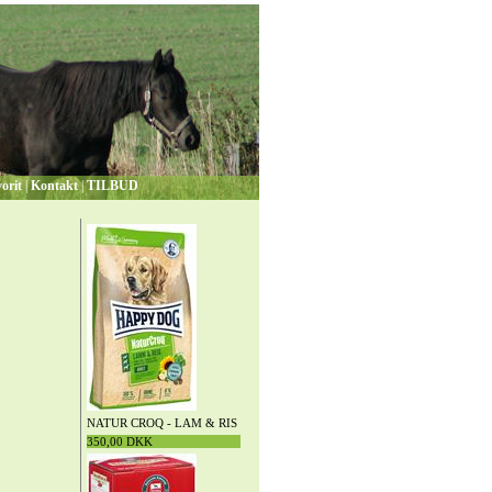
orit
|
Kontakt
|
TILBUD
NATUR CROQ - LAM & RIS
350,00 DKK