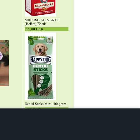
MINERALKIKS GRÆS
(Helårs) 72 stk
399,00 DKK
Dental Sticks Mini 100 gram
36,25 DKK
638, CVR: 10014182
fter aftale