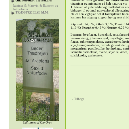
indeholder udvalgte urter, der tilføre blandt
Gnaverfoder / Hønsekorn
vitaminer og mineraler på helt naturlig vis.
kaniner & Marsvin & Hamster og
Tilførslen af gulerødder og mælkebøtter und
hønsefoder
bidrager til optimal udnyttelse af alle nærin
TRÆ/STRØELSE M.M.
Hø er den vigtigste del af foderplanen til en
kaninen har adgang til godt hø og rent dri
Råprotein 14,5 %; Råfedt 3,3 %; Træstof 1
1,10 %; Phosphor 0,42 %; Natrium 0,22 %;
Luzerne, bygflager, hvedeklid, solsikkeskr
luzerne stang, johannesbrød, majsflager, maj
flager, sukkerrørmelasse, extrudereted hørfr
soja(bønne)skråfoder, tørrede gulerødder, g
morgenfrue, persillestilke, hørfrøkage, nat
isomaltulosemelasse, hvede, sojaolie, ærter, 
solsikkeolie, gurkemeje.
«-Tilbage
Skilt lavet af
Ole Grøn