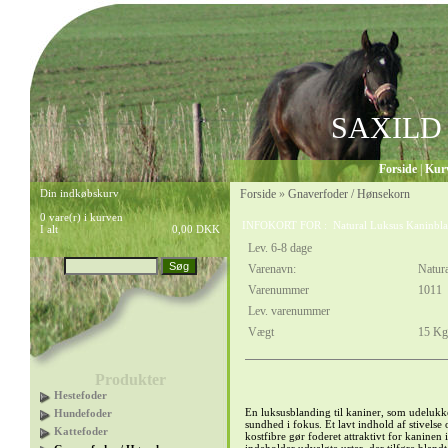
SAXILD
Forside
|
Kur
Din indkøbskurv
Forside
»
Gnaverfoder / Hønsekorn
0 vare(r) i kurven
INFOKORT FOR : Natural Luksus Kaninbla
I alt
0,00 DKK
Lev. 6-8 dage
Varenavn:
Natur
Varenummer
1011
Lev. varenummer
Vægt
15
Kg
Produkter
Hestefoder
En luksusblanding til kaniner, som udelukk
Hundefoder
sundhed i fokus. Et lavt indhold af stivelse 
Kattefoder
kostfibre gør foderet attraktivt for kaninen